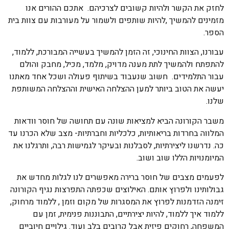
לחזק את הקשר ולהיות קשובים לצרכיהם. אתכם ההורים אנו
מזמינים להמשיך ,להיות שותפים ולשמור על מעורבות עם צוות בית
הספר.
עבורנו, הצוות החינוכי, זה הזמן להמשיך בעשייה המבורכת, ללמוד,
להתפתח ולהמשיך לתת מענה מדויק, מלמד, מכיל, מחבק והולם
עבור התלמידים. חשוב שנעבוד בשיתוף פעולה ושכל אחד מאתנו
יעשה את הטוב ביותר למען ההצלחה האישית וההצלחה המשותפת
שלנו.
משבר הקורונה הביא למציאות שונה עם תחושה של חוסר וודאות
המלווה בחרדות בריאותיות, כלכליות וחברתיות- מצב שלא הכרנו עד
כה. נדרשנו ליצירתיות, לסבלנות ובעיקר לגמישות רבה, ותרגלנו את
המיומנויות הללו שוב ושוב.
לפעמים מצבים של חוסר ברירה מאפשרים לנו לגלות מחדש את
גבולותינו ולפרוץ אותם. האילוצים שכפתה התפרצות נגיף הקורונה
זימנה הזדמנות לפרוץ את המסגרות של מקום וזמן , ללמוד מרחוק,
ללמוד איך ללמוד, להיות יצירתיים, התבוננות פנימית, זמן עם
המשפחה, רחוקים פיזית אבל קרובים בלב ועוד. גילויים חיוביים