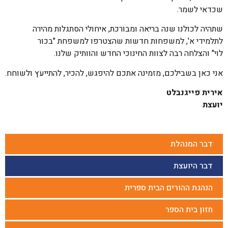
שכדאי לשמר.
שתהיה לכולנו שנה בריאה ומבורכת, איחולי הסתגלות מהירה
לתלמידי א', למשפחות חדשות שהצטרפו למשפחת "בכור
לוי" והצלחה רבה לצוות החינוכי החדש והוותיק שלנו.
אני כאן בשבילכם, מזמינה אתכם להיפגש, להכיר, להתייעץ ולשוחח.
אירית פייגנבלט
יועצת
דבר המנהלת
דבר היועצת
הנהגת ההורים הבית ספרית
חזון בית הספר