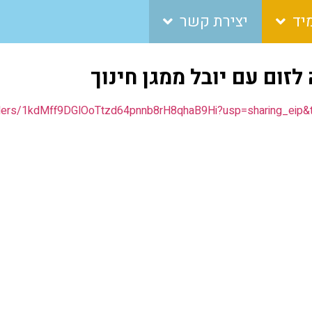
יד
יצירת קשר
זום עם יובל ממגן חינוך
folders/1kdMff9DGlOoTtzd64pnnb8rH8qhaB9Hi?usp=sharing_eip&