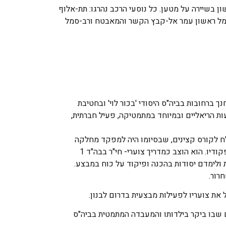
 בשיירה על מטען. כל נוסעי הרכב נהרגו: תת-אלוף
 סמל ראשון עמר אל-קבץ הקשר והמאבטח ורב-סמל
ב 10.4.1975 בחיפה. גדל והתחנך ברחובות בביה"ס היסודי 'בכור לוי' ובחטיבת
ועות הריאליים ובמיוחד במתמטיקה, פעיל חברתית,
לח לקורס קצינים, שבסיומו היה למפקד מחלקה
בגדוד 101. יובל נחשב לקצין רציני, יוזם, אהוב ונערץ על פקודיו. הוא הוצב כמדריך צוערי- חי"ר בבה"ד 1
 ולימדם יסודות בהכנה ופיקוד על כוח במבצע.
 שבו ביקר בילדותו והמעבדה המתמטית בביה"ס