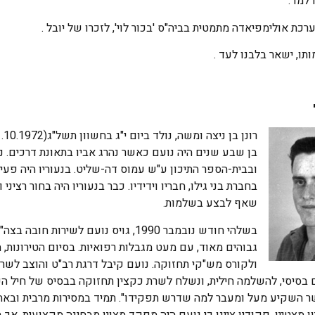
 למד.
כת אולימפיאדה מתמטית בביה"ס 'בכור לוי', לזכרו של יובל .
בן שבע שנים היה נועם כאשר נהרג אביו בתאונת דרכים. נו
ובבית-הספר התיכון ע"ש עמוס דה-שליט. בנעוריו היה פעיל 
בחברת בני גילו, חבריו וידידיו. כבר בנעוריו היה בחור רצינ
שאף לבצע בשלמות.
בשלהי חודש נובמבר 1990, גויס נועם לש
גבוהים מאוד, עם מעט מגבלות רפואיות. בסיום הטירונות,
 בסיסי, להשלמה חילית, ונשלח לשרת כקצין תחזוקה בבסיס של חיל הקש
ר השקיע מעל ומעבר למה שדרש תפקידו". תמיד במסירות מרבית ובאחר
ון מצטיין. פקודיו ציינו כי נועם היה מפקד מצוין מבחינה מקצועית, א