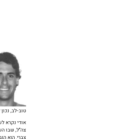
טוב-לב, נכון 
צה"ל, שבו השת
צברי. הוא הוב