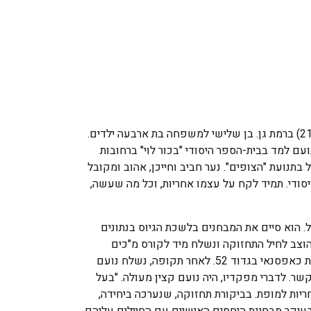
רונן בן ניצה ומשה, נולד ביום י"ג בחשוון תשל"ג(21.10.1972) ברמת גן. בן שלישי למשפחה בת ארבעה ילדים.
עם למד בבית-הספר היסודי "בכור לוי" ברחובות
בתנועת "הצופים". נער חביב וחייכן, אהוב ומקובל
י ויסודי. תמיד לקח על עצמו אחריות, וכל מה שעשה,
ירות חובה בצה"ל. הוא סיים את המבחנים בלשכת הגיוס בנתונים
 הוצב לחיל התחזוקה ונשלח מיד לקורס מ"כים
ולקורס מש"קי תחזוקה. נועם קיבל דרגת רב"ט והוצב לשרת כאפסנאי בגדוד 52. לאחר תקופה, נשלח נועם
ר. לדברי מפקדיו, היה נועם קצין מעולה. "בעל
יות למופת. בביקורת תחזוקה, שנערכה ביחידה,
ך בעיקר מבחינת היחסים האישיים עם החיילים עליהם