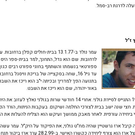
עלה לדרגת רב-סמל.
 ז"ל
לרחובות. שם הוא גדל, התחנך, למד בבית-ספר היסודי
ספורטאי בנשמתו והשתתף בחוגי ספורט רבים כגון כ
עד גיל 16, שחה בסקצייה של בריכת וויסגל בר
בתנועה הפך למדריך ובכיתה י"ב הוא ריכז את השבט
באור-יהודה, שם הוא ריכז את השבט.
בנובמבר 1999 התגייס לסיירת גולני. אחרי 14 חודשי שרות ב
ידה עורפית. לאחר מאבק ממושך ועיקש הוא הצליח להעלות את הפרופיל ל-97 (כשרגלו השניה עד
קיבל ארז גרשטיין שהיה מח"ט גולני, את הפיקוד על היק"ל. עמר עשה 
לאחר ראיון אצל ארז הוא צורף ליחידה 