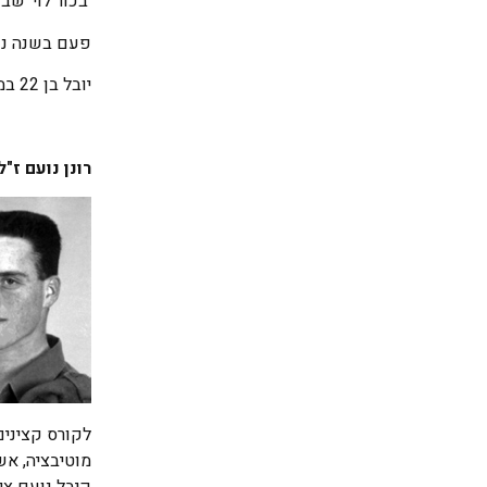
'בכור לוי' שבו
פעם בשנה נער
יובל בן 22 במותו, ישאר בלבנו לעד .
רונן נועם ז"ל
לקורס קצינים
מוטיבציה, אש
קיבל נועם צי