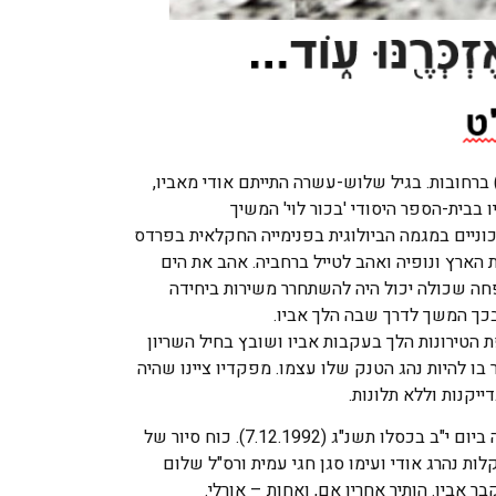
 מאשה ומאיר. נולד ביום כ"ט באדר תשכ"ט (29.3.1968) ברחובות. בגיל שלוש-עשרה התייתם אודי מאביו,
 בבית-הספר היסודי 'בכור לוי' המשיך
יכוניים במגמה הביולוגית בפנימייה החקלאית בפרדס
 הארץ ונופיה ואהב לטייל ברחביה. אהב את הים
שפחה שכולה יכול היה להשתחרר משירות ביחידה
בכך המשך לדרך שבה הלך אביו.
ע חודש נובמבר 1987 ולאחר תקופת הטירונות הלך בעקבות אביו ושובץ בחיל השריון
ו להיות נהג הטנק שלו עצמו. מפקדיו ציינו שהיה
יקנות וללא תלונות.
אודי נקרא לשירות מילואים בדצמבר 1992 ובמהלכו נפל בקרב בשכונת סג'עיה בעזה ביום י"ב בכסלו תשנ"ג (7.12.1992). כוח סיור של
ות נהרג אודי ועימו סגן חגי עמית ורס"ל שלום
 אביו. הותיר אחריו אם, ואחות – אורלי.