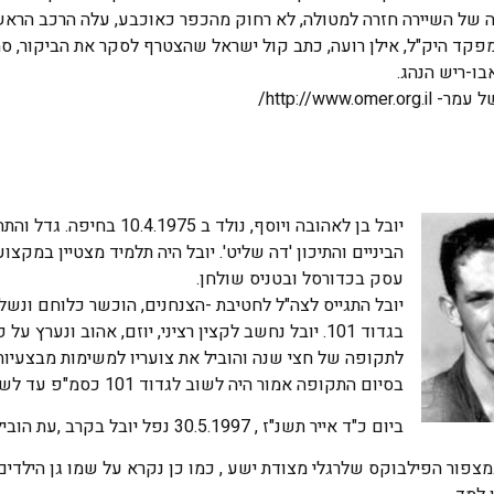
ה של השיירה חזרה למטולה, לא רחוק מהכפר כאוכבע, עלה הרכב הראשון
מפקד היק"ל, אילן רועה, כתב קול ישראל שהצטרף לסקר את הביקור,
בו-ריש הנהג.
http://www.omer/
יובל בן לאהובה ויוסף, נולד 
הביניים והתיכון 'דה שליט'. יובל היה תלמיד מצטיין במקצ
עסק בכדורסל ובטניס שולחן.
יובל התגייס לצה"ל לחטיבת -הצנחנים, הוכשר כלוחם ונש
לתקופה של חצי שנה והוביל את צועריו למשימות מבצעיות
בסיום התקופה אמור היה לשוב לגדוד 101 כסמ"פ עד לשחרור.
ביום כ"ד אייר תשנ"ז , 30.5.1997 נפל יובל בקרב ,עת הוביל את צועריו לפעילות מבצעית בדרום לבנון.
צפור הפילבוקס שלרגלי מצודת ישע , כמו כן נקרא על שמו גן הילדים