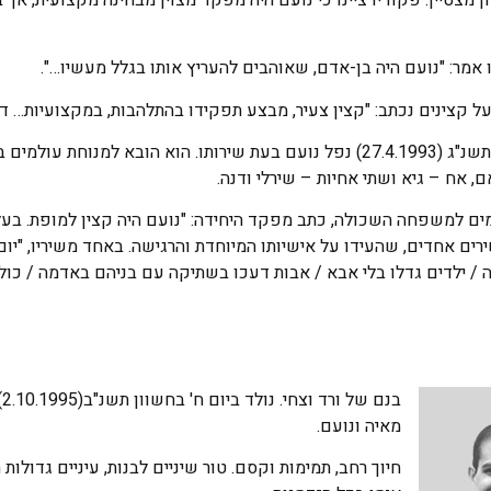
אמר: "נועם היה בן-אדם, שאוהבים להעריץ אותו בגלל מעשיו…".
ל קצינים נכתב: "קצין צעיר, מבצע תפקידו בהתלהבות, במקצועיות… דיי
ביום ז' באייר תשנ"ג (27.4.1993) נפל נועם בעת שירותו. הוא הובא 
ם, אח – גיא ושתי אחיות – שירלי ודנה.
ם למשפחה השכולה, כתב מפקד היחידה: "נועם היה קצין למופת. בעל ע
רים אחדים, שהעידו על אישיותו המיוחדת והרגישה. באחד משיריו, "יום ה
/ ילדים גדלו בלי אבא / אבות דעכו בשתיקה עם בניהם באדמה / כולי
ב
מאיה ונועם.
חיוך רחב, תמימות וקסם. טור שיניים לבנות, עיניים גדולות 