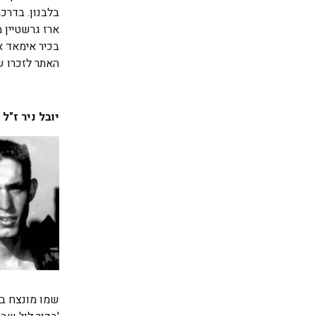
בלבנון. בדרכ
ארז גרשטיין 
בכיר אימאד א
האתר לזכרו של עמר- .org.il
יובל ניר ז"ל
שמו מונצח במ