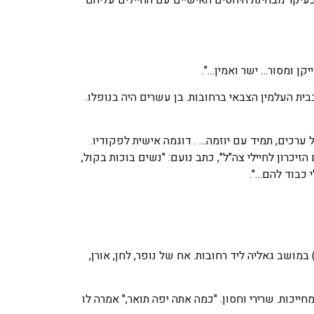
קן ומסור… ישר ואמין…".
למנוחת עולמים בבית העלמין הצבאי ברחובות. בן עשרים היה בנופלו.
רכים, תמיד עם יוזמה… . דוגמה אישית לפקודיו.
זיכרון לחיילי צה"ל", כתב נועם: "נשים בוכות בקול,
 כבוד להם…".
נם של ורד וצחי. נולד ביום ח' בחשוון תשנ"ב(2.10.1995) במושב גאליה ליד רחובות. אח של נופר, לחן, אורן,
מחייכות. שרירי וחסון. "כמה אתה יפה תואר," אמרה לו