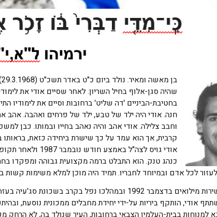
בן
שהיה סגן-אלוף בחיל השריון. לאחר שסיים אודי את לימודיו
בחטיבת-הביניים 'דה שליט' ברחובות וסיים את לימודיו הת
חנה. אודי היה ילד של טבע, ילד של פרחים ואהבה. אהב את
וחבב צלילה. אודי אהב והיה נאהב בחייו ובמותו. כבן למ
קרבית, אך הוא עמד על כך שישרת ביחידה כזאת, בראותו 
אודי גויס לצה"ל באמצ
כנהג טנק. הוא התבלט ברמה מקצועית גבוהה ומפקדו בחר ב
לעזור לכל אדם ובמיוחד לחבריו. תמיד היה מוכן למלא משימות קשות בדי
תף אודי, הותקף ביריות על-ידי יחידת מחבלים ממכונית נוסעת, ובהיתקל
א למנוחות בבית-העלמין הצבאי ברחובות, העיר שנולד בה, לא הרחק מקבר