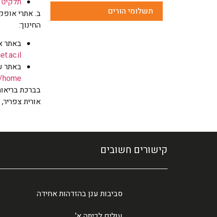
תלקיט מ
תשלומי הורים
ב. אתרי אופק
החינוך:
באתר א
t.ac.il
באתר עש
e/home
בברכת בריאות
אורית צפריר,
קישורים חשובים
סביבות ענן בהזדהות אחידה
עולים לכיתה א'