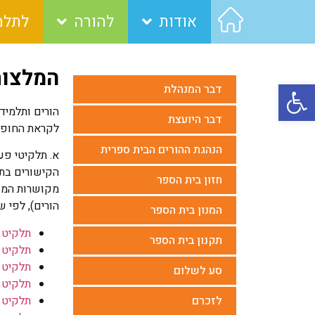
אודות
להורה
לתלמ
המלצות
פתח סרגל נגישות
דבר המנהלת
הורים ותלמידי
דבר היועצת
לקראת החופש
הנהגת ההורים הבית ספרית
א. תלקיטי פע
הקישורים בתל
חזון בית הספר
מקושרות המש
הורים), לפי ש
המנון בית הספר
תלקיט מ
תקנון בית הספר
תלקיט מ
תלקיט מ
סע לשלום
תלקיט מ
תלקיט מ
לזכרם