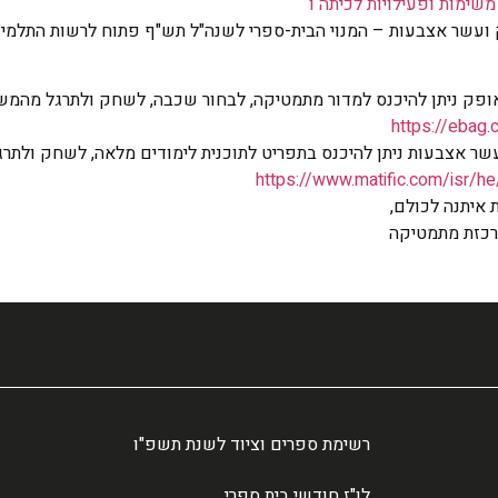
שימות ופעילויות לכיתה ו
 ועשר אצבעות – המנוי הבית-ספרי לשנה"ל תש"ף פתוח לרשות התלמיד
ופק ניתן להיכנס למדור מתמטיקה, לבחור שכבה, לשחק ולתרגל מהמשי
https://ebag.ce
ר אצבעות ניתן להיכנס בתפריט לתוכנית לימודים מלאה, לשחק ולתרג
https://www.matific.com/isr/h
 איתנה לכולם,
 רכזת מתמטיקה
רשימת ספרים וציוד לשנת תשפ"ו
לו"ז חודשי בית ספרי