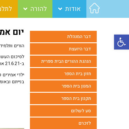
אודות
להורה
לתלמ
יום אמירים
פתח סרגל נגישות
דבר המנהלת
הורים ותלמיד
דבר היועצת
לסיכום העשיי
הנהגת ההורים הבית ספרית
ב-21.6.21 את יום אמירים בכיתות ד'- ו'.
חזון בית הספר
ילדי אמירים 
בנייתם ובאומ
המנון בית הספר
תקנון בית הספר
סע לשלום
לזכרם