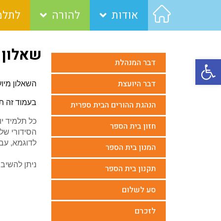
אודות
להורה
לתלמ
שאלון 
פתח סרגל נגישות
דבר המנהלת
דבר היועצת
השאלון מיוע
בעמוד זה תמ
הנהגת ההורים הבית ספרית
חזון בית הספר
הסידורי של התל
לדוגמא, עבור תלמיד כיתה ה'2 
המנון בית הספר
ניתן להשיב
תקנון בית הספר
סע לשלום
לזכרם