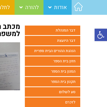
אודות
להורה
לתלמ
מכתב ת
פתח סרגל נגישות
דבר המנהלת
למשפחת
דבר היועצת
הנהגת ההורים הבית ספרית
חזון בית הספר
המנון בית הספר
תקנון בית הספר
סע לשלום
לזכרם