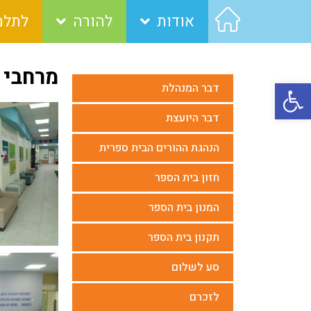
אודות
להורה
לתלמ
מרחבי 
פתח סרגל נגישות
דבר המנהלת
דבר היועצת
הנהגת ההורים הבית ספרית
חזון בית הספר
המנון בית הספר
תקנון בית הספר
סע לשלום
לזכרם