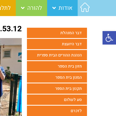
אודות
להורה
לתלמ
.53.12
פתח סרגל נגישות
דבר המנהלת
דבר היועצת
הנהגת ההורים הבית ספרית
חזון בית הספר
המנון בית הספר
תקנון בית הספר
סע לשלום
לזכרם