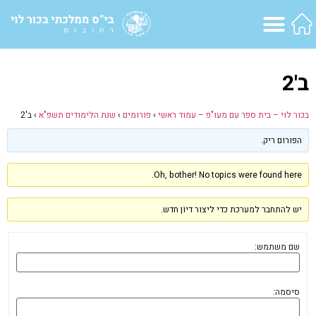
ב'2
בכור לוי – בית ספר עם מעו"פ – עמוד ראשי
›
פורומים
›
שנת הלימודים תשפ"א
›
ב'2
הפורום ריק.
Oh, bother! No topics were found here.
יש להתחבר למערכת כדי ליצור דיון חדש.
שם משתמש:
סיסמה: