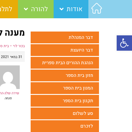
אודות
להורה
לתלמ
מענה ל־מ
פתח סרגל נגישות
דבר המנהלת
בכור לוי – בית ס
דבר היועצת
31 במאי 2021 בשעה 12:16
הנהגת ההורים הבית ספרית
חזון בית הספר
המנון בית הספר
שירה שלג-הרר
מנחה
תקנון בית הספר
סע לשלום
לזכרם