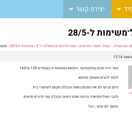
יד
יצירת קשר
שימות ל-28/5
פר עם מעו"פ – עמוד ראשי
›
פורומים
›
שנת הלימודים תשפ"א
›
ד'3
›
משימות ל-28/5
›
מענה ל
מחר יהיה מבחן במתמטיקה והנושא בגאומטריה בעמודים 139 עד160
למחר להביא משחקי קופסא
היום הביעו לנו את המבחן בשפה וקיבלנו טקסט לשיעורי בית
י
ולגבי האולימפיאדה הכיתה שלנו ניצחה וקיבלנו שני כדורים חדשים
המשך יום נעים , יובל