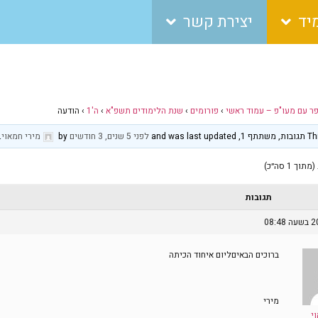
יד
יצירת קשר
פר עם מעו"פ – עמוד ראשי
›
פורומים
›
שנת הלימודים תשפ"א
›
ה'1
›
הודעה
and was 
לפני 5 שנים, 3 חודשים
by
מירי חמאוי
.
תגובות
ברוכים הבאיםליום איחוד הכיתה
מירי
י