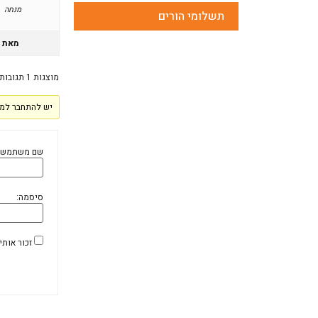
מנחה
תשלומי הורים
מאת
מוצגות 1 תגובות (מתוך 1 סה״כ)
יש להתחבר למע
שם משתמש:
סיסמה:
זכור אותי