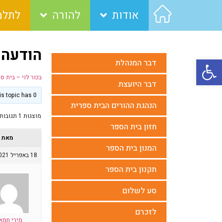
אודות
להורה
לתלמ
הודעה
פתח סרגל נגישות
דבר המנהלת
בכור לוי – בית ס
דבר היועצת
This topic has 0 תגובות, משתתף 1, last updated
הנהגת ההורים הבית ספרית
מוצגות 1 תגובות (מתוך 1 סה״כ)
חזון בית הספר
מאת
המנון בית הספר
18 באפריל 2021 בשעה 08:48
תקנון בית הספר
סע לשלום
לזכרם
מירי חמאו