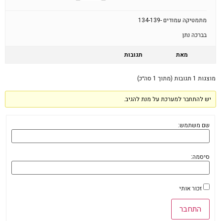
מתמטיקה עמודים -134-139
בברכה נתן
מאת
תגובות
מוצגות 1 תגובות (מתוך 1 סה״כ)
יש להתחבר למערכת על מנת להגיב.
שם משתמש:
סיסמה:
זכור אותי
התחבר