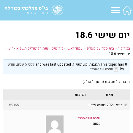
יום שישי 18.6
בכור לוי – בית ספר עם מעו"פ – עמוד ראשי
›
פורומים
›
שנת הלימודים תשפ"א
›
ד'3
›
יום שישי 18.6
This topic has 0 תגובות, משתתף 1, and was last updated
לפני 5 שנים, חודש
1
by
שירה שלג-הררי
.
מוצגות 1 תגובות (מתוך 1 סה״כ)
מאת
תגובות
18 ביוני 2021 בשעה 11:29
#5065
שירה שלג-הררי
מנחה