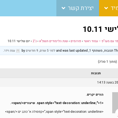
יד
יצירת קשר
 10.11
פר עם מעו"פ – עמוד ראשי
›
פורומים
›
שנת הלימודים תשפ"א
›
ג'2
›
יום שלישי 10.11
and was 
לפני 5 שנים, 9 חודשים
by
ענת וידר
.
תגובות
הורים יקרים.
<span style="text-decoration: underline;">1. שיעורים</span>.
<span style="text-decoration: underline;">קפסולה א' כוכב ים:</span>