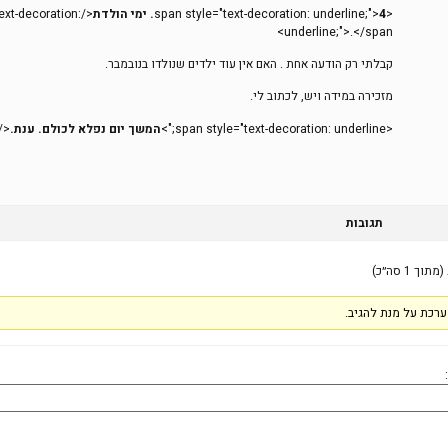
<span style="text-decoration: underline;">
4. ימי הולדת
ext-decoration:
underline;">.</span>
קבלתי רק הודעה אחת . האם אין עוד ילדים שנולדו בנובמבר.
מזכירה במידה ויש, לכתוב לי.
<span style="text-decoration: underline;">
המשך יום נפלא לכולם. ענת.
</span>
תגובות
רכת על מנת להגיב.