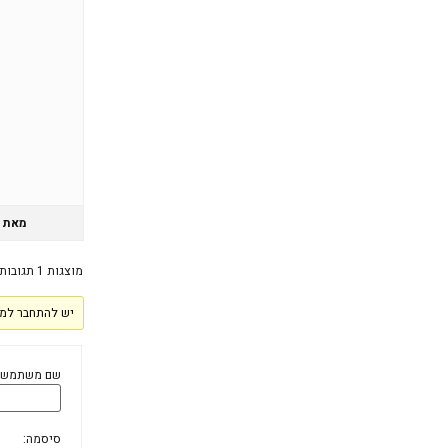
מאת
מוצגות 1 תגובות (מתוך 1 סה״כ)
יש להתחבר למע
שם משתמש:
סיסמה: