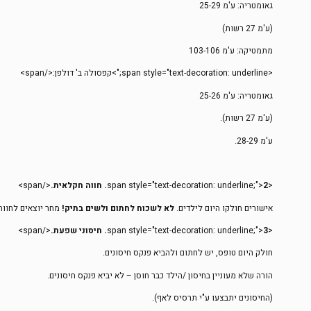
גאומטריה: ע'מ 25-29
(ע'מ 27 רשות)
מתמטיקה: ע'מ 103-106
<span style="text-decoration: underline;">קפסולה ב' דולפן:</span>
גאומטריה: ע'מ 25-26
(ע'מ 27 רשות).
ע'מ 28-29.
<span style="text-decoration: underline;">
2. חווה חקלאית.
</span>
אישורים חולקו היום לילדים.
לא לשכוח לחתום ולשים בתיק!
מחר יוצאים לחווה
<span style="text-decoration: underline;">
3. חיסוני שפעת.
</span>
חולק היום טופס, יש לחתום ולהביא פנקס חיסונים.
הורה שלא מעוניין בחיסון /הילד כבר חוסן – לא יביא פנקס חיסונים.
(החיסונים יתבצעו ע"י תרסיס לאף).