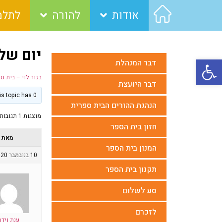
אודות
להורה
לתלמ
יום שלישי
פתח סרגל נגישות
דבר המנהלת
בכור לוי – בית ס
דבר היועצת
This topic has 0 תגובות, משתתף 1, last updated
הנהגת ההורים הבית ספרית
מוצגות 1 תגובות (מתוך 1 סה״כ)
חזון בית הספר
מאת
המנון בית הספר
10 בנובמבר 2020 בשעה 14:13
תקנון בית הספר
סע לשלום
לזכרם
ענת וידר