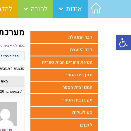
אודות
להורה
לתלמ
מערכת 
פתח סרגל נגישות
דבר המנהלת
בכור לוי – בית ס
דבר היועצת
This topic has 0 תגובות, משתתף 1, last updated
הנהגת ההורים הבית ספרית
מוצגות 1 תגובות (מתוך 1 סה״כ)
חזון בית הספר
מאת
המנון בית הספר
7 בספטמבר 2020 בשעה 17:37
תקנון בית הספר
סע לשלום
לזכרם
עדי חורש