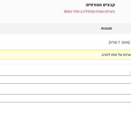
קבצים מצורפים:
מערכת-שעות-קפסולה-ב-סופי.docx
תגובות
רכת על מנת להגיב.