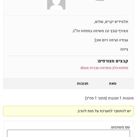
תלמידים יקרים, שלום,
מצורף קובץ ובו משימה במפתח הל"ב.
עבודה נעימה ויום טוב(:
ציונה
קבצים מצורפים:
מפתח-הלב-משימה-חברות.docx
מאת
תגובות
מוצגות 1 תגובות (מתוך 1 סה״כ)
יש להתחבר למערכת על מנת להגיב.
שם משתמש: