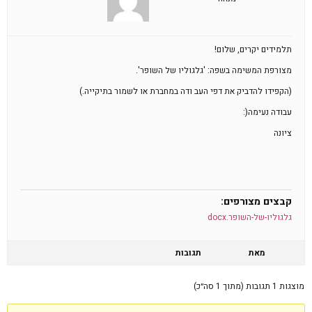
תלמידים יקרים, שלום!
מצורפת המשימה בשפה: 'גלגוליו של השופר'.
(הקפידו להדביק את דפי העב ודה במחברת או לשמור בתיקייה.)
עבודה נעימה(:
ציונה
קבצים מצורפים:
גלגוליו-של-השופר.docx
מאת
תגובות
מוצגות 1 תגובות (מתוך 1 סה״כ)