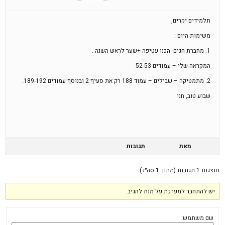
תלמידים יקרים,
משימות היום :
1. מחברת חגים- הכנו עטיפה +שער לראש השנה .
המקראה שלי – עמודים 52-53
2. מתמטיקה – שבילים – עמוד 188 רק את סעיף 2 ובנוסף עמודים 189-192.
שבוע טוב, חני
מאת
תגובות
מוצגות 1 תגובות (מתוך 1 סה״כ)
יש להתחבר למערכת על מנת להגיב.
שם משתמש: