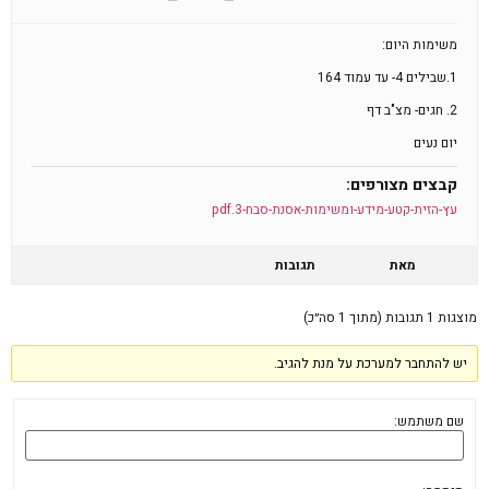
משימות היום:
1.שבילים 4- עד עמוד 164
2. חגים- מצ"ב דף
יום נעים
קבצים מצורפים:
עץ-הזית-קטע-מידע-ומשימות-אסנת-סבח-3.pdf
מאת
תגובות
מוצגות 1 תגובות (מתוך 1 סה״כ)
יש להתחבר למערכת על מנת להגיב.
שם משתמש: