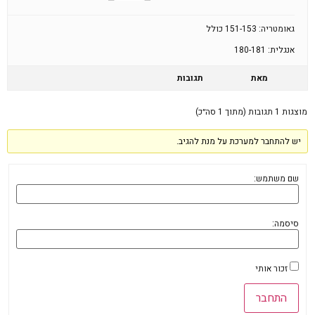
גאומטריה: 151-153 כולל
אנגלית: 180-181
מאת
תגובות
מוצגות 1 תגובות (מתוך 1 סה״כ)
יש להתחבר למערכת על מנת להגיב.
שם משתמש:
סיסמה:
זכור אותי
התחבר