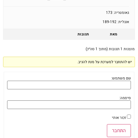
גאומטריה: 173
אנגלית: 189-192
מאת
תגובות
מוצגות 1 תגובות (מתוך 1 סה״כ)
יש להתחבר למערכת על מנת להגיב.
שם משתמש:
סיסמה:
זכור אותי
התחבר