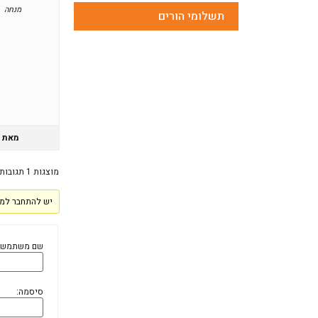
מנחה
תשלומי הורים
מאת
מוצגות 1 תגובות (מתוך 1 סה״כ)
יש להתחבר למע
שם משתמש:
סיסמה: