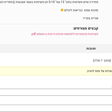
מזכירה שיש משימות בחוב' 13 עמ' 5-10 וכן משימות בעשר אצבעות (בתפריט כנסו לש.ב).
סוכות שמח ובריאות לכולם
אורית צפריר
קבצים מצורפים:
משימות-מתמטיות-לחופשת-סוכות-כיתות-ה-תשפא.pdf
תגובות
רכת על מנת להגיב.