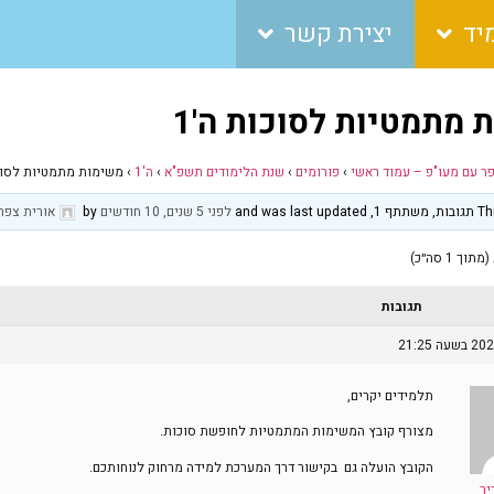
יד
יצירת קשר
 מתמטיות לסוכות ה'1
פר עם מעו"פ – עמוד ראשי
›
פורומים
›
שנת הלימודים תשפ"א
›
ה'1
›
משימות מתמטיות לסוכו
and was 
לפני 5 שנים, 10 חודשים
by
אורית צפר
תגובות
תלמידים יקרים,
מצורף קובץ המשימות המתמטיות לחופשת סוכות.
הקובץ הועלה גם בקישור דרך המערכת למידה מרחוק לנוחותכם.
יר