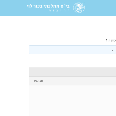
ת ה'1
יר
.
#4340