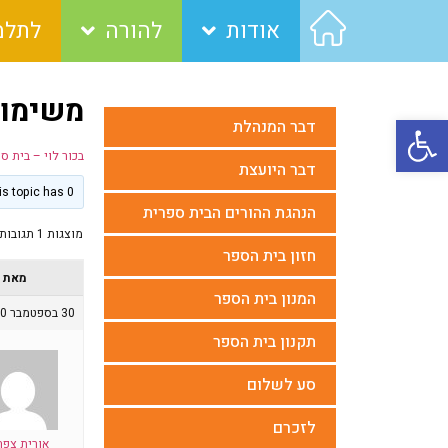
אודות
להורה
לתלמ
משימות
פתח סרגל נגישות
דבר המנהלת
בכור לוי – בית ס
דבר היועצת
This topic has 0 תגובות, משתתף 1, last updated
הנהגת ההורים הבית ספרית
מוצגות 1 תגובות (מתוך 1 סה״כ)
חזון בית הספר
מאת
המנון בית הספר
30 בספטמבר 2020 בשעה 21:25
תקנון בית הספר
סע לשלום
לזכרם
אורית צפר