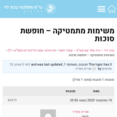
משימות מתמטיקה – חופשת
סוכות
בכור לוי – בית ספר עם מעו"פ – עמוד ראשי
›
פורומים
›
שנת הלימודים תשפ"א
›
ו'3
›
משימות מתמטיקה – חופשת סוכות
This topic has 0 תגובות, משתתף 1, and was last updated
לפני 5 שנים, 10
חודשים
by
אורית צפריר
.
מוצגות 1 תגובות (מתוך 1 סה״כ)
מאת
תגובות
10 באוקטובר 2020 בשעה 20:56
#4379
אורית צפריר
מנחה