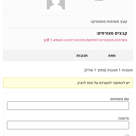
קובץ משימות מתמטיקה
קבצים מצורפים:
משימות-מתמטיות-לחופשת-סוכות-כיתות-ו-תשפא-1.pdf
מאת
תגובות
מוצגות 1 תגובות (מתוך 1 סה״כ)
יש להתחבר למערכת על מנת להגיב.
שם משתמש:
סיסמה: