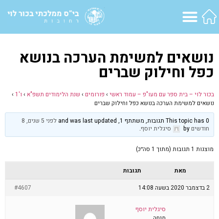
נושאים למשימת הערכה בנושא
כפל וחילוק שברים
בכור לוי – בית ספר עם מעו"פ – עמוד ראשי
›
פורומים
›
שנת הלימודים תשפ"א
›
ו'1
›
נושאים למשימת הערכה בנושא כפל וחילוק שברים
This topic has 0 תגובות, משתתף 1, and was last updated
לפני 5 שנים, 8
חודשים
by
סיגלית יוסף
.
מוצגות 1 תגובות (מתוך 1 סה״כ)
מאת
תגובות
2 בדצמבר 2020 בשעה 14:08
#4607
סיגלית יוסף
מנחה