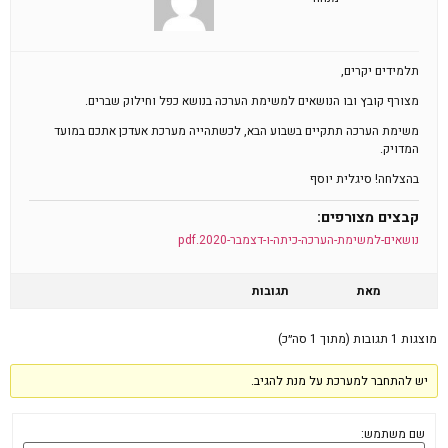
תלמידים יקרים,
מצורף קובץ ובו הנושאים למשימת הערכה בנושא כפל וחילוק שברים.
משימת הערכה תתקיים בשבוע הבא, לכשתהייה מערכת אעדכן אתכם במועד
המדויק.
בהצלחה! סיגלית יוסף
קבצים מצורפים:
נושאים-למשימת-הערכה-כיתה-ו-דצמבר-2020.pdf
מאת
תגובות
מוצגות 1 תגובות (מתוך 1 סה״כ)
יש להתחבר למערכת על מנת להגיב.
שם משתמש: