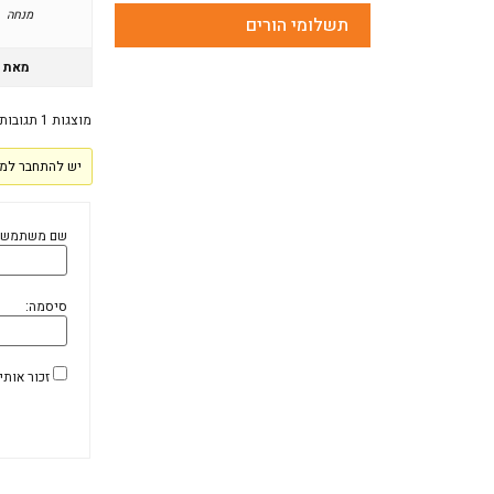
מנחה
תשלומי הורים
מאת
מוצגות 1 תגובות (מתוך 1 סה״כ)
יש להתחבר למע
שם משתמש:
סיסמה:
זכור אותי