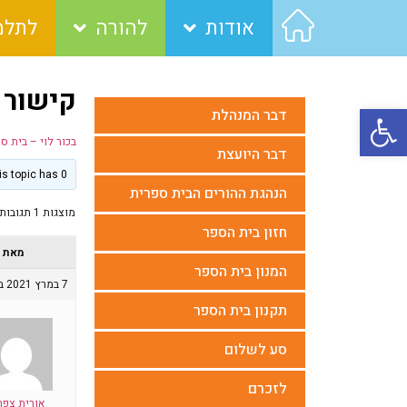
אודות
להורה
לתלמ
קישור 
פתח סרגל נגישות
דבר המנהלת
בכור לוי – בית ס
דבר היועצת
This topic has 0 תגובות, משתתף 1, last updated
הנהגת ההורים הבית ספרית
מוצגות 1 תגובות (מתוך 1 סה״כ)
חזון בית הספר
מאת
המנון בית הספר
7 במרץ 2021 בשעה 09:50
תקנון בית הספר
סע לשלום
לזכרם
אורית צפר