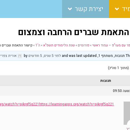
יד
יצירת קשר
התאמת שברים הרחבה וצמצום
פר עם מעו"פ – עמוד ראשי
›
פורומים
›
שנת הלימודים תשפ"א
›
ה'1
›
קישור התאמת שברים ה
and was 
לפני 5 שנים, 5 חודשים
by
אורית צפריר
תגובות
.org/watch?v=pikrgf5q221
https://learningapps.org/watch?v=pikrgf5q221
יר