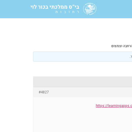
רחבה וצמצום
.
#4827
https://learningapps