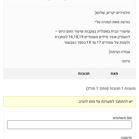
תלמידים יקרים, שלום(:
הודעה מאת המורה טלי:
שיעורי הבית באנגלית בעקבות שיעור הזום היום –
להעתיק אוצר מילים מעמודים 16,18,19 למחברת
ולענות על עמודים 17 עד 19 בספר הצבעוני.
עבודה נעימה(:
ציונה
מאת
תגובות
מוצגות 1 תגובות (מתוך 1 סה״כ)
יש להתחבר למערכת על מנת להגיב.
שם משתמש:
סיסמה: