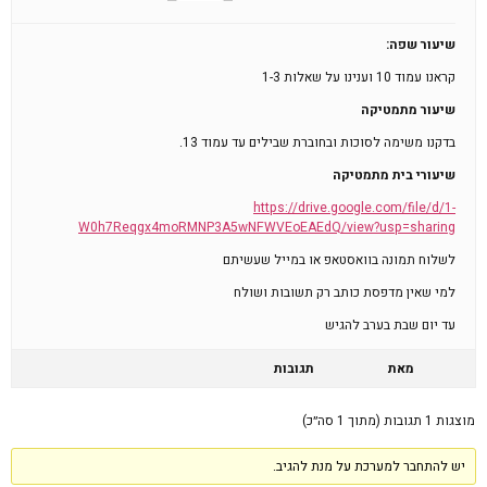
שיעור שפה:
קראנו עמוד 10 וענינו על שאלות 1-3
שיעור מתמטיקה
בדקנו משימה לסוכות ובחוברת שבילים עד עמוד 13.
שיעורי בית מתמטיקה
https://drive.google.com/file/d/1-
W0h7Reqgx4moRMNP3A5wNFWVEoEAEdQ/view?usp=sharing
לשלוח תמונה בוואסטאפ או במייל שעשיתם
למי שאין מדפסת כותב רק תשובות ושולח
עד יום שבת בערב להגיש
מאת
תגובות
מוצגות 1 תגובות (מתוך 1 סה״כ)
יש להתחבר למערכת על מנת להגיב.