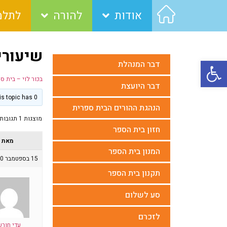
אודות
להורה
לתלמ
שיעורים 09
פתח סרגל נגישות
דבר המנהלת
בכור לוי – בית ס
דבר היועצת
This topic has 0 תגובות, משתתף 1, last updated
הנהגת ההורים הבית ספרית
מוצגות 1 תגובות (מתוך 1 סה״כ)
חזון בית הספר
מאת
המנון בית הספר
15 בספטמבר 2020 בשעה 17:59
תקנון בית הספר
סע לשלום
לזכרם
עדי חורש