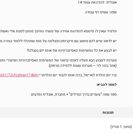
אנגלית: להכין את עמוד 14.
שפה: עשינו דף עבודה.
תלמיד שאין לו סיסמא להזדהות אחידה של משרד החינוך מוזמן לפנות אלי ואשלח
יש לדאוג שיש לכם מחשב עם מיקרופון ומצלמה על מנת שתוכלו ללמוד בצורה מי
יש לבצע את כל המשימות האסינכרוניות של אותו יום בטבלה!!
מערכת לשבוע הבא תעלה לאותו קישור של המשימות האסינכרוניות ושיעורי הזום
(אתר בכור לוי – מערכת שעות ללמידה מרחוק)
קיר יום הולדת לאריאל, ברכו אותו לכבוד יום הולדתו !
h2601/72cfcqlyqn174klm
למחר להביא:
ספר שפה "צועדים בדרך המילים" + מחברת, אנגלית ומדעים.
תגובות