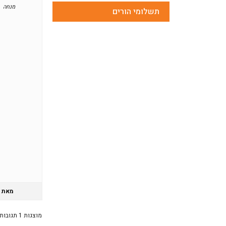
מנחה
תשלומי הורים
מאת
מוצגות 1 תגובות (מתוך 1 סה״כ)