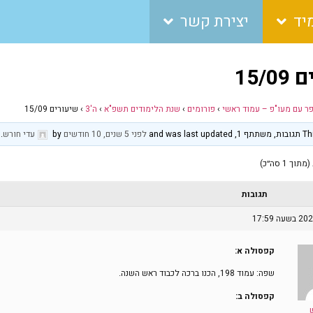
יד
יצירת קשר
15/
פר עם מעו"פ – עמוד ראשי
›
פורומים
›
שנת הלימודים תשפ"א
›
ה'3
›
שיעורים 15/09
and was 
לפני 5 שנים, 10 חודשים
by
עדי חורש
.
תגובות
קפסולה א:
שפה: עמוד 198, הכנו ברכה לכבוד ראש השנה.
קפסולה ב: