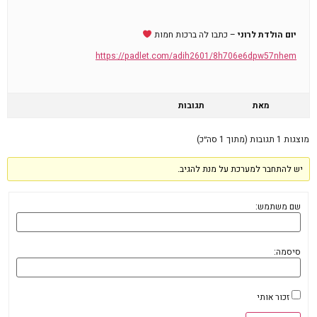
יום הולדת לרוני
– כתבו לה ברכות חמות
https://padlet.com/adih2601/8h706e6dpw57nhem
מאת
תגובות
מוצגות 1 תגובות (מתוך 1 סה״כ)
יש להתחבר למערכת על מנת להגיב.
שם משתמש:
סיסמה:
זכור אותי