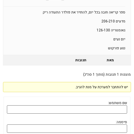
ספר קריאה חובה בכל יום, להחזיר את פולדר התעודה ריק
מדעים 206-210
גאומטריה 126-130
יום נעים
נטע פורקוש
מאת
תגובות
מוצגות 1 תגובות (מתוך 1 סה״כ)
יש להתחבר למערכת על מנת להגיב.
שם משתמש:
סיסמה: