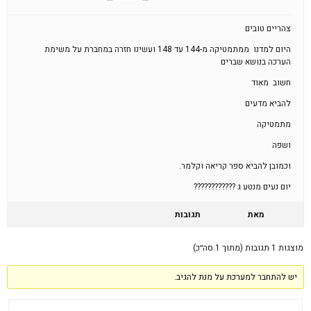
צהריים טובים
היום למדנו ממתמטיקה מ-144 עד 148 ועשינו חזרה במחברת על משימת
הערכה בנושא שברים
חשוב מאוד
להביא מדעים
מתמטיקה
ושפה
וכמובן להביא ספר קריאה וקלמר.
יום נעים מנטע ג ????????????
מאת
תגובות
מוצגות 1 תגובות (מתוך 1 סה״כ)
יש להתחבר למערכת על מנת להגיב.