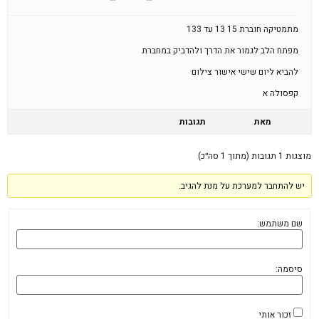
מתמטיקה חוברת 15 13 עד 133
מפתח הלב לגמור את הדרך ולהדביק במחברת
להביא ליום שישי אישור צילום
קפסולה א
מאת
תגובות
מוצגות 1 תגובות (מתוך 1 סה״כ)
יש להתחבר למערכת על מנת להגיב.
שם משתמש:
סיסמה:
זכור אותי