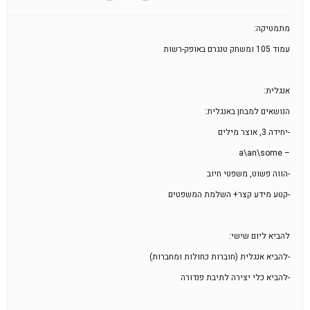
מתמטיקה:
עמוד 105 ומשחק טנגרם באופק-רשות
אנגלית:
הנושאים למבחן באנגלית:
-יחידה 3, אוצר מילים
– a\an\some
-הווה פשוט, משפטי חיוב
-קטע מידע קצר+ השלמת המשפטים
להביא ליום שישי:
-להביא אנגלית (חוברות כחולות ומחברות)
-להביא כלי יצירה לתיבת פנדורה