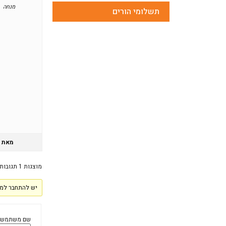
מנחה
תשלומי הורים
מאת
מוצגות 1 תגובות (מתוך 1 סה״כ)
יש להתחבר למע
שם משתמש: