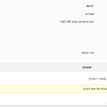
88-87
אנגלית:
חוברת אדומה עמוד 142-149
שיר כובאני
תגובות
רכת על מנת להגיב.