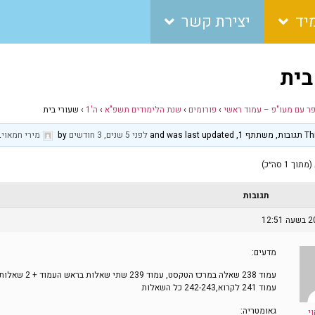
יד
יצירת קשר
בית
פר עם מעו"פ – עמוד ראשי
›
פורומים
›
שנת הלימודים תשפ"א
›
ה'1
›
שעורי בית
and was 
לפני 5 שנים, 3 חודשים
by
מירי חמאוי
.
תגובות
מדעים:
עמוד 238 שאלה במרכ
עמוד 241 לקרוא,242-243 כל השאלות
גאומטריה:
י