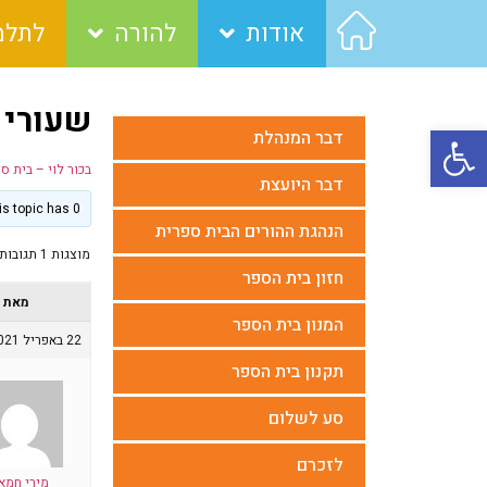
אודות
להורה
לתלמ
שעורי 
פתח סרגל נגישות
דבר המנהלת
בכור לוי – בית ס
דבר היועצת
This topic has 0 תגובות, משתתף 1, last updated
הנהגת ההורים הבית ספרית
מוצגות 1 תגובות (מתוך 1 סה״כ)
חזון בית הספר
מאת
המנון בית הספר
22 באפריל 2021 בשעה 12:51
תקנון בית הספר
סע לשלום
לזכרם
מירי חמאו