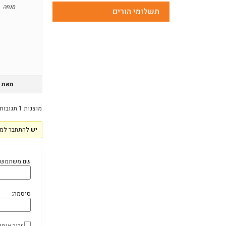
מנחה
תשלומי הורים
מאת
מוצגות 1 תגובות (מתוך 1 סה״כ)
יש להתחבר למע
שם משתמש:
סיסמה:
זכור אותי