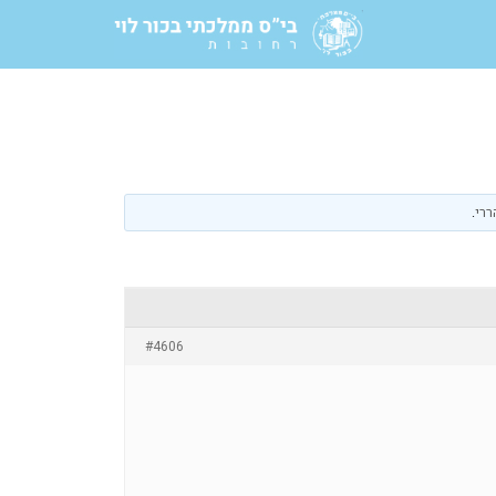
ררי
.
#4606