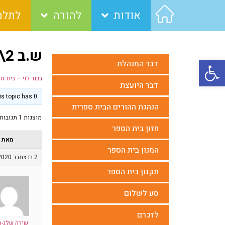
אודות
להורה
לתלמ
ש.ב 2\12
פתח סרגל נגישות
דבר המנהלת
בכור לוי – בית ס
דבר היועצת
This topic has 0 תגובות, משתתף 1, last updated
הנהגת ההורים הבית ספרית
מוצגות 1 תגובות (מתוך 1 סה״כ)
חזון בית הספר
מאת
המנון בית הספר
2 בדצמבר 2020 בשעה 12:33
תקנון בית הספר
סע לשלום
לזכרם
שירה שלג-ה