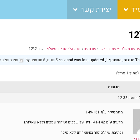
יד
יצירת קשר
פר עם מעו"פ – עמוד ראשי
›
פורומים
›
שנת הלימודים תשפ"א
›
ש.ב 2\12
and was 
לפני 5 שנים, 8 חודשים
by
שירה שלג-ה
תגובות
מתמטיקה ע"מ 149-151
מדעים ע"מ 141-142 דיון על שפכים וטיהור שפכים (ללא שאלות)
וכתיבת שיר\סיפור בנושא "יום ללא מים"
ררי