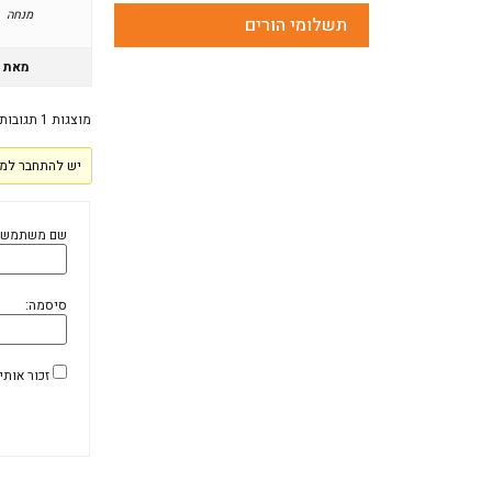
מנחה
תשלומי הורים
מאת
מוצגות 1 תגובות (מתוך 1 סה״כ)
יש להתחבר למע
שם משתמש:
סיסמה:
זכור אותי