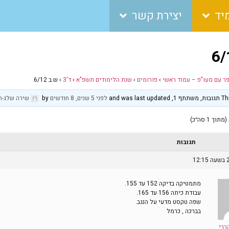
יד
יצירת קשר
פר עם מעו"פ – עמוד ראשי
›
פורומים
›
שנת הלימודים תשפ"א
›
ד'3
›
ש.ב 6/12
and was 
לפני 5 שנים, 8 חודשים
by
שירה שלג-ה
תגובות
מתמטיקה בדיקה 152 עד 155.
עבודת כיתה 156 עד 165.
שפה טקסט מדעי על הנגב.
בברכה , כרמל
ררי