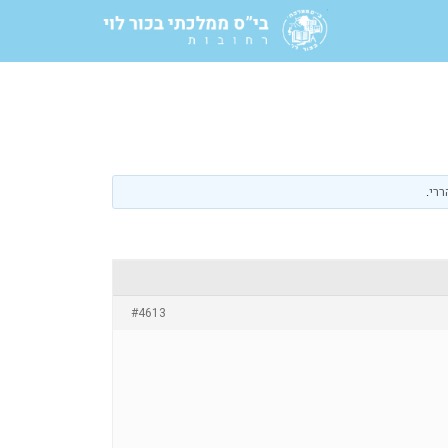
ררי
.
#4613