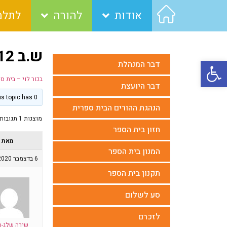
אודות
להורה
לתלמ
ש.ב 6/12
פתח סרגל נגישות
דבר המנהלת
בכור לוי – בית ס
דבר היועצת
This topic has 0 תגובות, משתתף 1, last updated
הנהגת ההורים הבית ספרית
מוצגות 1 תגובות (מתוך 1 סה״כ)
חזון בית הספר
מאת
המנון בית הספר
6 בדצמבר 2020 בשעה 12:15
תקנון בית הספר
סע לשלום
לזכרם
שירה שלג-ה