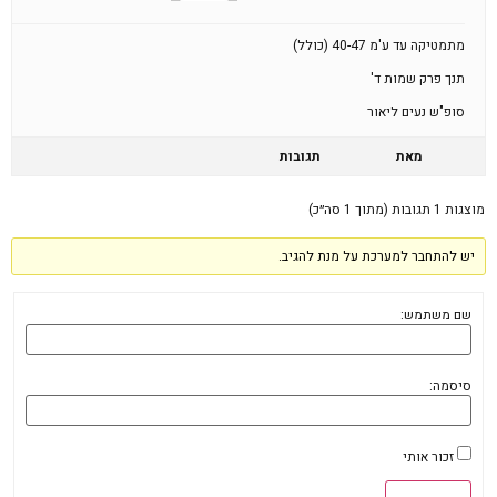
מתמטיקה עד ע'מ 40-47 (כולל)
תנך פרק שמות ד'
סופ"ש נעים ליאור
מאת
תגובות
מוצגות 1 תגובות (מתוך 1 סה״כ)
יש להתחבר למערכת על מנת להגיב.
שם משתמש:
סיסמה:
זכור אותי