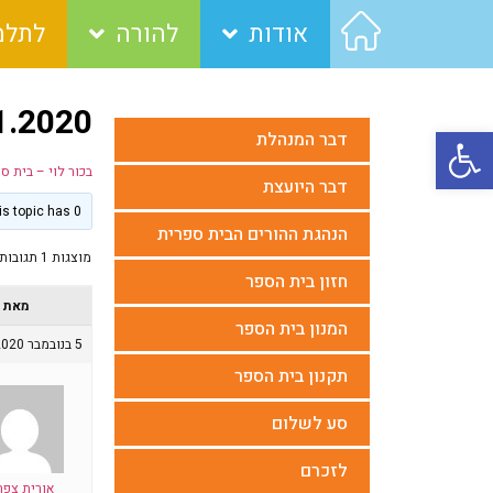
אודות
להורה
לתלמ
5.11.2020 עי
פתח סרגל נגישות
דבר המנהלת
בכור לוי – בית ס
דבר היועצת
This topic has 0 תגובות, משתתף 1, last updated
הנהגת ההורים הבית ספרית
מוצגות 1 תגובות (מתוך 1 סה״כ)
חזון בית הספר
מאת
המנון בית הספר
5 בנובמבר 2020 בשעה 12:33
תקנון בית הספר
סע לשלום
לזכרם
אורית צפר