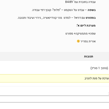
עבודה בחוברת עמ' 84-89
בשפה
– עבדנו על הטקסט – "פלופ"- קובץ דפי עבודה.
בספורט
עם דניאל – למדנו מהי קורדינאציה., גירוי ועיבוד ותגובה.
מערכת ליום א':
שפה+ מתמטיקה+ ספורט
אורית צפריר
תגובות
רכת על מנת להגיב.