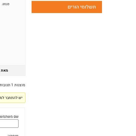
מנחה
תשלומי הורים
מאת
מוצגות 1 תגובות (מתוך 1 סה״כ)
יש להתחבר למע
שם משתמש: