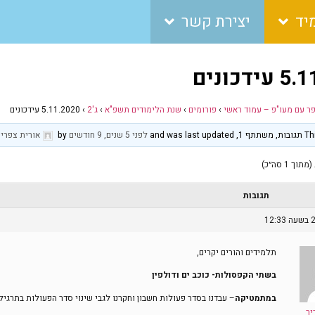
יד
יצירת קשר
דכונים
פר עם מעו"פ – עמוד ראשי
›
פורומים
›
שנת הלימודים תשפ"א
›
ג'2
›
5.11.2020 עידכונים
and was 
לפני 5 שנים, 9 חודשים
by
אורית צפריר
תגובות
תלמידים והורים יקרים,
בשתי הקפסולות- כוכב ים ודולפין
במתמטיקה
– עבדנו בסדר פעולות חשבון וחקרנו לגבי שינוי סדר הפעולות בתרגיל 
יר