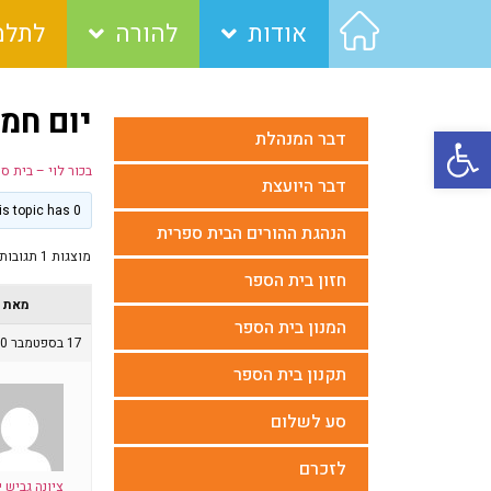
אודות
להורה
לתלמ
יום חמישי -
פתח סרגל נגישות
דבר המנהלת
בכור לוי – בית ס
דבר היועצת
This topic has 0 תגובות, משתתף 1, last updated
הנהגת ההורים הבית ספרית
מוצגות 1 תגובות (מתוך 1 סה״כ)
חזון בית הספר
מאת
המנון בית הספר
17 בספטמבר 2020 בשעה 06:58
תקנון בית הספר
סע לשלום
לזכרם
ציונה גביש 