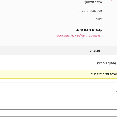
עבודה נעימה(:
שנה טובה ומתוקה,
ציונה
קבצים מצורפים:
משימה-מפתח-הלב-ראש-השנה.docx
תגובות
רכת על מנת להגיב.