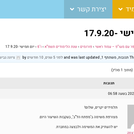
יד
יצירת קשר
17.9.20
פר עם מעו"פ – עמוד ראשי
›
פורומים
›
שנת הלימודים תשפ"א
›
ו'6
›
יום חמישי -17.9.20
and was 
לפני 5 שנים, 10 חודשים
by
ציונה גביש
תגובות
תלמידים יקרים, שלום!
מצורפת משימה ב'מפתח הל"ב', בעקבות השיעור היום.
יש להעתיק את המשימה ולבצעה במחברת.
יצחק