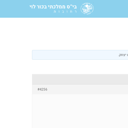
 יצחק
.
#4256