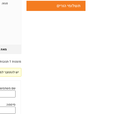
מנחה
תשלומי הורים
מאת
מוצגות 1 תגובות (מתוך 1 סה״כ)
יש להתחבר למע
שם משתמש:
סיסמה: